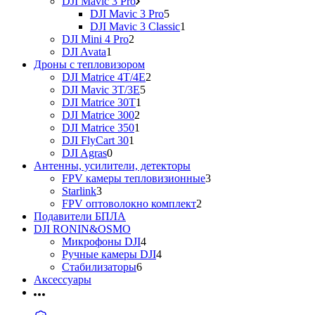
DJI Mavic 3 Pro
DJI Mavic 3 Pro
5
DJI Mavic 3 Classic
1
DJI Mini 4 Pro
2
DJI Avata
1
Дроны с тепловизором
DJI Matrice 4T/4E
2
DJI Mavic 3T/3E
5
DJI Matrice 30T
1
DJI Matrice 300
2
DJI Matrice 350
1
DJI FlyCart 30
1
DJI Agras
0
Антенны, усилители, детекторы
FPV камеры тепловизионные
3
Starlink
3
FPV оптоволокно комплект
2
Подавители БПЛА
DJI RONIN&OSMO
Микрофоны DJI
4
Ручные камеры DJI
4
Стабилизаторы
6
Аксессуары