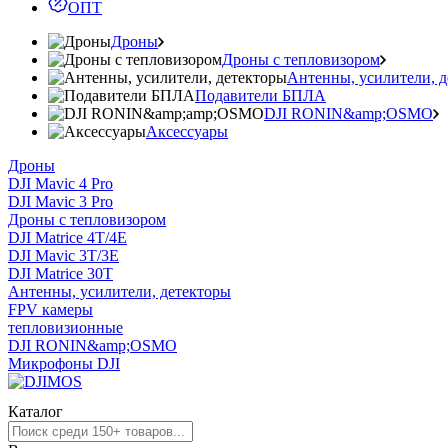
ОПТ
Дроны
Дроны с тепловизором
Антенны, усилители, 
Подавители БПЛА
DJI RONIN&amp;OSMO
Аксессуары
Дроны
DJI Mavic 4 Pro
DJI Mavic 3 Pro
Дроны с тепловизором
DJI Matrice 4T/4E
DJI Mavic 3T/3E
DJI Matrice 30T
Антенны, усилители, детекторы
FPV камеры
тепловизионные
DJI RONIN&amp;OSMO
Микрофоны DJI
Каталог