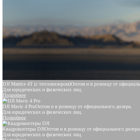
DJI Matrice 4T (с тепловизором)
Оптом и в розницу от официаль
Для юридических и физических лиц.
Подробнее
DJI Mavic 4 Pro
Оптом и в розницу от официального дилера.
Для юридических и физических лиц.
Подробнее
Квадрокоптеры DJI
Оптом и в розницу от официального дилера
Для юридических и физических лиц.