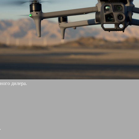
ного дилера.
.