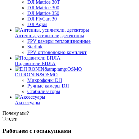
DJI Matrice 30T
DJI Matrice 300
DJI Matrice 350
DJI FlyCart 30
DJI Agras
Антенны, усилители, детекторы
FPV камеры тепловизионные
Starlink
FPV оптоволокно комплект
Подавители БПЛА
DJI RONIN&OSMO
Микрофоны DJI
Ручные камеры DJI
Стабилизаторы
Аксессуары
Почему мы?
Тендер
Работаем с госзакупками