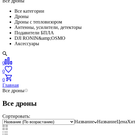
Все дроны
Все категории
Дроны
Дроны с тепловизором
Антенны, усилители, детекторы
Подавители БПЛА
DJI RONIN&amp;OSMO
Аксессуары
0
0
0
Главная
Все дроны
Все дроны
Сортировать:
Название
Название
Цена
Хит