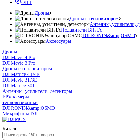
ОПТ
Дроны
Дроны с тепловизором
Антенны, усилители, 
Подавители БПЛА
DJI RONIN&amp;OSMO
Аксессуары
Дроны
DJI Mavic 4 Pro
DJI Mavic 3 Pro
Дроны с тепловизором
DJI Matrice 4T/4E
DJI Mavic 3T/3E
DJI Matrice 30T
Антенны, усилители, детекторы
FPV камеры
тепловизионные
DJI RONIN&amp;OSMO
Микрофоны DJI
Каталог