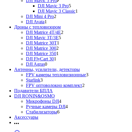
DJI Mavic 3 Pro
DJI Mavic 3 Pro
5
DJI Mavic 3 Classic
1
DJI Mini 4 Pro
2
DJI Avata
1
Дроны с тепловизором
DJI Matrice 4T/4E
2
DJI Mavic 3T/3E
5
DJI Matrice 30T
1
DJI Matrice 300
2
DJI Matrice 350
1
DJI FlyCart 30
1
DJI Agras
0
Антенны, усилители, детекторы
FPV камеры тепловизионные
3
Starlink
3
FPV оптоволокно комплект
2
Подавители БПЛА
DJI RONIN&OSMO
Микрофоны DJI
4
Ручные камеры DJI
4
Стабилизаторы
6
Аксессуары