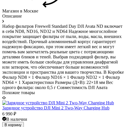
Магазин в Москве
Описание
Набор фильтров Freewell Standard Day DJI Avata ND включает
в себя ND8, ND16, ND32 и ND64 Надежное многослойное
покрытие защищает фильтры от пыли, воды, масла, внешних
воздействий. Прочный алюминиевый корпус гарантирует
надежную фиксацию, при этом имеет легкий вес и могут
помочь вам запечатлеть реальные цвета с потрясающими
деталями бликов и теней. Выбрав подходящий фильтр, вы
можете иметь больше свободы для управления диафрагмой
или затвором, что обеспечивает больше возможностей
экспозиции и пространства для вашего творчества. В Коробке
Фильтр ND8 × 1 Фильтр ND16 × 1 Фильтр ND32 × 1 Фильтр
ND64 × 1 Характеристики Размеры (Д×В): 22×18 мм Вес
одного фильтра: около 0,5 г Совместимость DJI Авата
Похожие товары
Зарядное устройство DJI Mini 2 Two-Way Charging Hub
6 990
₽
В наличии
В корзину