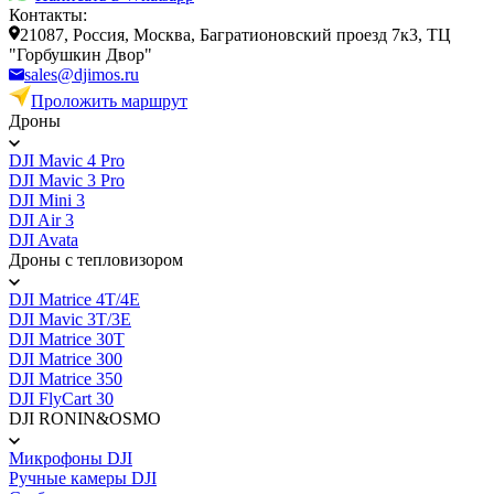
Контакты:
21087, Россия, Москва, Багратионовский проезд 7к3, ТЦ
"Горбушкин Двор"
sales@djimos.ru
Проложить маршрут
Дроны
DJI Mavic 4 Pro
DJI Mavic 3 Pro
DJI Mini 3
DJI Air 3
DJI Avata
Дроны с тепловизором
DJI Matrice 4T/4E
DJI Mavic 3T/3E
DJI Matrice 30T
DJI Matrice 300
DJI Matrice 350
DJI FlyCart 30
DJI RONIN&OSMO
Микрофоны DJI
Ручные камеры DJI